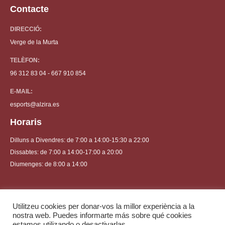
Contacte
DIRECCIÓ:
Verge de la Murta
TELÈFON:
96 312 83 04 - 667 910 854
E-MAIL:
esports@alzira.es
Horaris
Dilluns a Divendres: de 7:00 a 14:00-15:30 a 22:00
Dissabtes: de 7:00 a 14:00-17:00 a 20:00
Diumenges: de 8:00 a 14:00
Utilitzeu cookies per donar-vos la millor experiència a la
nostra web. Puedes informarte más sobre qué cookies
Ajuntament d'Alzira 2021 | Tots els drets reservats
estamos utilizando o desactivarlas