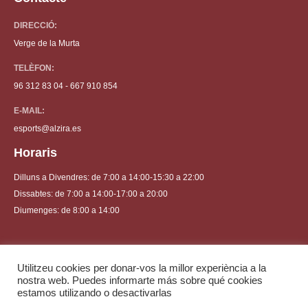
DIRECCIÓ:
Verge de la Murta
TELÈFON:
96 312 83 04 - 667 910 854
E-MAIL:
esports@alzira.es
Horaris
Dilluns a Divendres: de 7:00 a 14:00-15:30 a 22:00
Dissabtes: de 7:00 a 14:00-17:00 a 20:00
Diumenges: de 8:00 a 14:00
Utilitzeu cookies per donar-vos la millor experiència a la
nostra web. Puedes informarte más sobre qué cookies
Ajuntament d'Alzira 2021 | Tots els drets reservats
estamos utilizando o desactivarlas