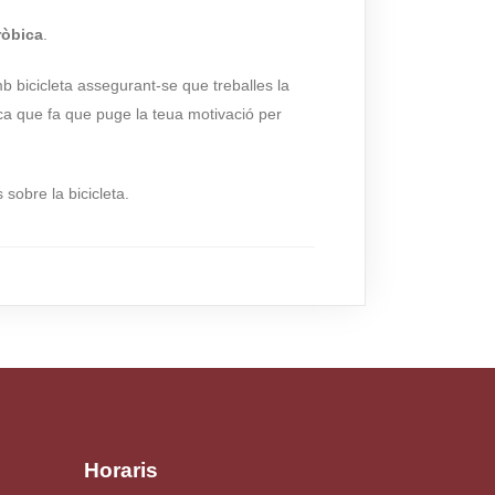
ròbica
.
mb bicicleta assegurant-se que treballes la
a que fa que puge la teua motivació per
 sobre la bicicleta.
Horaris