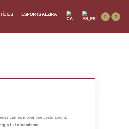
TÍCIES
ESPORTS ALZIRA
es teues cames movent-se costa amunt.
ergia i el dinamisme
.