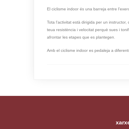
El ciclisme indoor és una barreja entre l'exer
Tota l'activitat està dirigida per un instruct
teua resistència i velocitat perquè sues i ton
afrontar les etapes que es plantegen.
Amb el ciclisme indoor es pedaleja a diferents
xarx