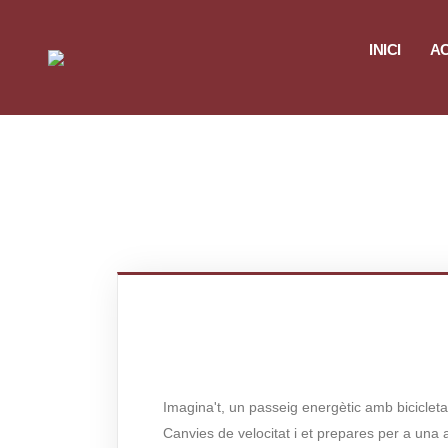
INICI
AC
Imagina't, un passeig energètic amb biciclet
Canvies de velocitat i et prepares per a una 