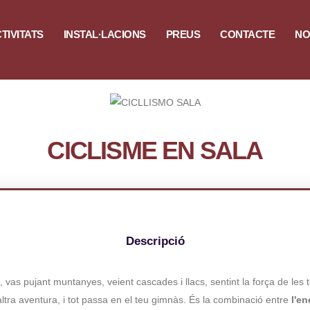
TIVITATS
INSTAL·LACIONS
PREUS
CONTACTE
NO
CICLISME EN SALA
Descripció
a, vas pujant muntanyes, veient cascades i llacs, sentint la força de l
altra aventura, i tot passa en el teu gimnàs. És la combinació entre
l'en