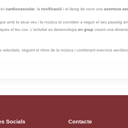
cici
cardiovascular
, la
tonificació
i el desig de viure una
aventura ae
or, que amb la seua veu i la música et conviden a seguir el seu passeig a
ifiques el teu cos. L'activitat es desenvolupa
en grup
creant una dinàmic
 velocitats, seguint el ritme de la música i combinant exercicis aeròbics
es Socials
Contacte