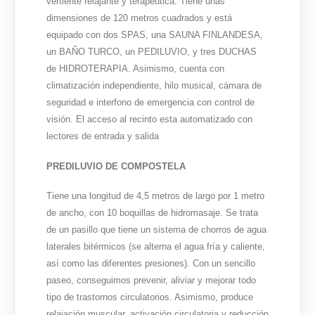
vertiente relajante y terapéutica. Tiene unas
dimensiones de 120 metros cuadrados y está
equipado con dos SPAS, una SAUNA FINLANDESA,
un BAÑO TURCO, un PEDILUVIO, y tres DUCHAS
de HIDROTERAPIA. Asimismo, cuenta con
climatización independiente, hilo musical, cámara de
seguridad e interfono de emergencia con control de
visión. El acceso al recinto esta automatizado con
lectores de entrada y salida
PREDILUVIO DE COMPOSTELA
Tiene una longitud de 4,5 metros de largo por 1 metro
de ancho, con 10 boquillas de hidromasaje. Se trata
de un pasillo que tiene un sistema de chorros de agua
laterales bitérmicos (se alterna el agua fría y caliente,
así como las diferentes presiones). Con un sencillo
paseo, conseguimos prevenir, aliviar y mejorar todo
tipo de trastornos circulatorios. Asimismo, produce
relajación muscular, activación circulatoria y reducción