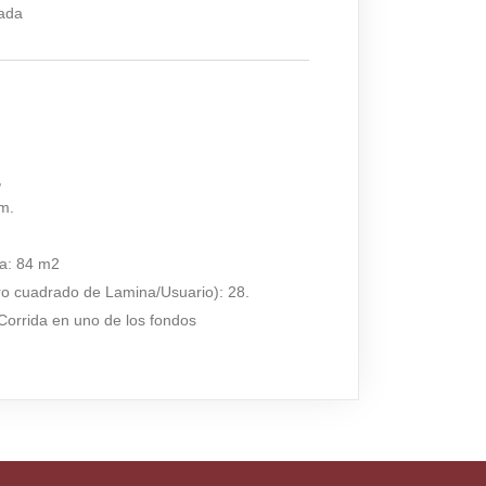
tada
,
m.
.
ua: 84 m2
ro cuadrado de Lamina/Usuario): 28.
Corrida en uno de los fondos